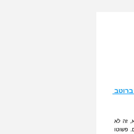
אוכל 104 - פסטה ברוטב 
המאמר מניח תשתית לתזונה מבוססת קמח מלא. זה טעים, זה בריא, זה לא 
יקר וזה משתלם לטווח הארוך להשקיע בחומרים מהם אנחנו עשויים. פשוטו 