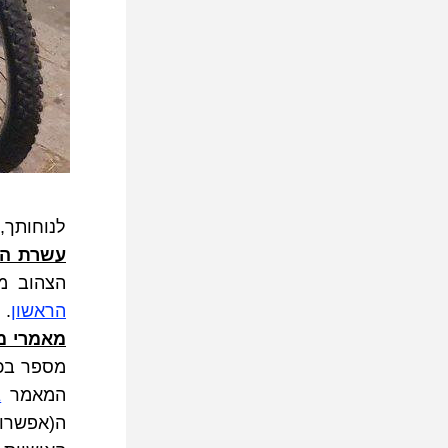
לנוחותך,
עשרת הד
הצהוב מ
ה
ראשון
.
מאמרי מ
המאמר 
E
ה(אפשרו