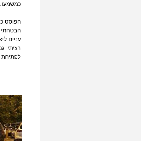
כמשמעו.
הפוסט כו
עניים ליצ
לפתיחת ה
       