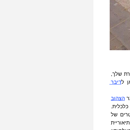
ך לצ'פר את עצמך ב-10% מהמשכורת שלך, 
ן ל
דיבר 
ר 
הצהוב
מספר בכמה מילים לאן הגעת ואיך הצהוב מציע לך להגיע לעצמאות כלכלית. 
 מדייק את השתייכותו של הצהוב לז'אנר הלא-אקסטרים של 
 מספר על תיאוריית 