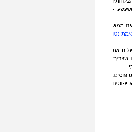
האישיות בה עושה הצהוב שימוש להעצמה רב מימדית של פעולותיו והצלחותיו 
 מדגים את התהליך באופן אוטוביוגרפי ומשעשע - 
 - ההארד קור של הצהוב. כדאי שתיכנסי לכאן רק כשאת ממש 
כמה אני מרוויח באמת נטו 
 - ריכזתי כאן את הדיוורים לטובת מי שהצטרפה ורוצה להשלים את 
שצריך: 
.
 - כל אחד מהמאמרים הנותרים מוצמד לאחד מהטיפוסים. 
חפשי את עצמך ואת המאמרים המיועדים עבורך. מי הטיפוס או הטיפוסים 