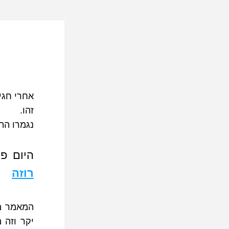
אחרי חגי
זהו.
נגמרו התי
היום פ
רוזה