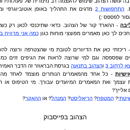
. 
התחפושות 2
ור לפספס :)
יבה
חכים לך כאן מאמרים מפוצצי מוחות כגון 
ים שפספסה וגם למי שרוצה לראות את הגיפים זזים כמו 
א לרחוב 3
 ו
הצהוב בתנועה
 בגרסת הבראוזר זה הדבר האמיתי
ישיות
אלייך?
יטתי
? 
המטפח
? 
הריאליסט
? 
המנהל
? או 
ההאקר
?
הצהוב בפייסבוק