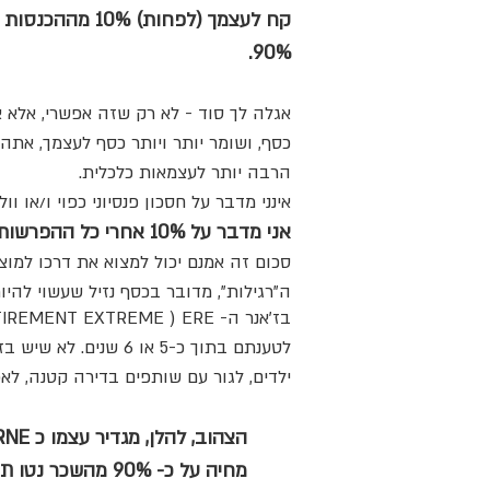
קח לעצמך (לפח
90%.
אגלה לך סוד - לא רק שזה אפשרי, אלא 
כסף, ושומר יותר ויותר כסף לעצמך, אתה 
הרבה יותר לעצמאות כלכלית.
אינני מדבר על חסכון פנסיוני כפוי ו/או 
אני מדבר על 10% אחרי כל ההפרשות. מני מזומני.
סכום זה אמנם יכול למצוא את דרכו למו
ה"רגילות", מדובר בכסף נזיל שעשוי להי
לטענתם בתוך כ-5 או
ילדים, לגור עם שותפים בדירה קטנה, לא
הצהוב, להלן, מגדיר עצמו כ EARLY RETIREMENT NOT EXTREME ) ERNE ) וממליץ על חסכון של 10% עד 40% מהשכר.
מחיה על כ- 90% מהשכר נטו תביא אותך לפרישה תוך כ-19 שנה.