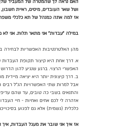
האם נראה לך שהמטרה של המעביד שלך (
ושל שאר העובדים, מיסים, ראיית חשבון, 
אז למה אתה כמנהל של תא כלכלי משפחתי
במילה "עבדות" אני מתאר תלות. אני לא 
מהן האלטרנטיבות האפשריות לבחירה ב"
א. דרך אחת היא קיצור תקופת העבדות ע
האפשרי הרצוי. ברגע שנגיע להון הדרוש 
ב. דרך קיצונית יותר היא יציאה מיידית 
אבל למרות שתי האפשרויות הנ"ל רבים וט
והתנאים בשבי כה טובים, עד שהם עדיפים
אזהרה לי לכם אחים ואחיות - חיי העבדו
כלכלית (גשמית) אלא גם לפגוע בסיכוייכ
אז איך אני שובר את מעגל העבדות, איך א