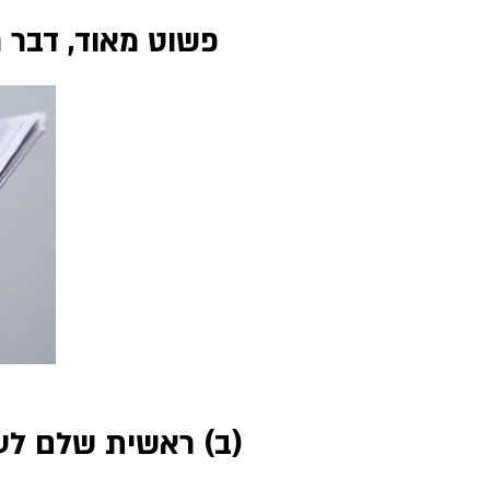
פשוט מאוד, דבר ראשון שלם לעצ
(ב) ראשית שלם לעצמך 10%. רק אח"כ חלק את 90% הנותר