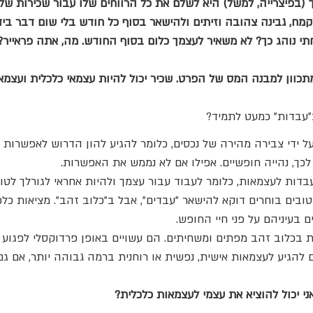
בפיצרייה, למשל) היא לשלם את כל הרווחים שלו עבור שכירות של 
קמח, גבינה צהובה וזיתים ולהישאר בסוף כל חודש בלי שום דבר ביד
 נוהג כך? לא משאיר לעצמך כלום בסוף החודש. מה, אתה פראייר?
מתכוון למבנה המס של הפרט. שכיר יכול להיות עצמאי כלכלית ועצמאי
עבדות" כמעט לתמיד?
ל ידי צבירה מהירה של נכסים, כלומר להגיע להון הדרוש לאפשרות
לכך, נהייה חופשיים. אפילו אם לא נממש את האפשרות.
מעבדות לעצמאות, כלומר לעבוד עבור עצמך ולהיות אחראי לגורלך לטוב
ובים בוחרים דוקא להישאר "עבדים", אבל ב"כלוב זהב". מציאות כל
 בעיניהם על פני חיי החופש.
ת בכלוב זהב מפתים ומשחיתים. הם עשויים באופן פרדוקסלי לפגוע 
ם להגיע לעצמאות אישית, נפשית או רוחנית ברמה גבוהה יותר, אם ג
ני יכול להוציא את עצמי לעצמאות כלכלית?