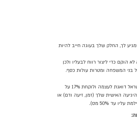
גיע לך, החלק שלך בעוגה חייב להיות
 הוקם כדי ליצור רווח לבעליו ולכן
 בני המשפחה ומטרות עולות כסף.
פקח את עינך והסתכל סביב: הבוס שלך, צוקרברג, בזוס, וג'ק מא כבר מסודרים, לא צריך לדאוג להם. מדינת ישראל דואגת לעצמה ולוקחת 17% על
כל עסקה שעשית או תעשה אי פעם בשטח הריבוני שלה, שלא נדבר על מס הכנסה בגובה עד 50% מהיגיעה האישית שלך (זמן, זיעה ודם) או
ה: