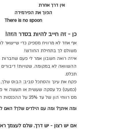
אין דרך אחרת
הפוך את הפירמידה
There is no spoon
כן - זה חייב להיות בסדר הזה!
אף אחד לא מרוויח מספיק כדי שיישאר ל
משולם לך בתחילת החודש!
איזה רואה חשבון אמר לי פעם שחברות מה
ההשוואה לא במקומה. שטויות! דיבורים
תכלס.
מס רווחי הון של עד 25% על ההכנסות הפאסיביות שלך (כלומר מס על הכנסות מנכסים שנקנו בכסף שכבר שילמת עליו עד 50% מס).
ומה איתך? ומה עם הילדים שלך? האם לא 
אם יש רצון - יש דרך. שלם לעצמך ראש