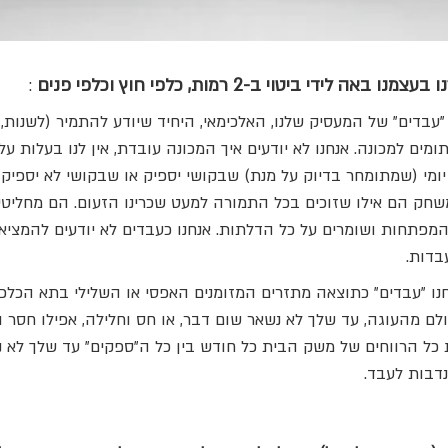
י ביטוי ב-2 רמות, כלפי חוץ וכלפי פנים
:
 "עבדים" של המעסיק שלנו, האלכימאי, היחיד שיודע להתמיר (לשנות,
מים למכונה. אנחנו לא יודעים איך המכונה עובדת, אין לנו בעלות על
מי (שמתומחר בדיוק על מנת) שבקושי יספיק או שבקושי לא יספיק ל
שחק הם אילו שזוכים בכל התמורה למעט שכרינו הזעום. הם מחליטים
המפתחות ושומרים על כל הדלתות. אנחנו כעבדים לא יודעים להמציא 
עבדות.
חנו "עבדים" כתוצאה מתזרים המזומנים האפסי או השלילי בתא הכלכ
ולם מהעוגה, עד שלך לא נשאר שום דבר, או חס וחלילה, אפילו חסר 
ל הרווחים של משק הבית כל חודש בין כל ה"ספקים" עד שלך לא נ
נדבות לעבד.