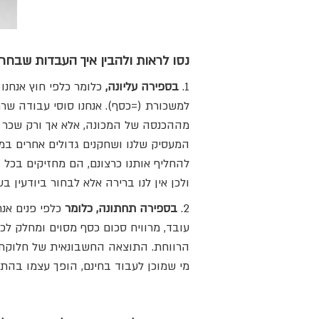
נסו לראות ולהבין איך העבדות שבחרנו בעצמנו באה ליד
1.
בספירה עליונה,
כלומר כלפי חוץ אנחנו
למשכורת (=כסף). אנחנו סוסי עבודה שרתו
מההכנסה של המכונה, אלא אך ורק שכר יו
המעסיק שלנו ושחקנים גדולים אחרים במ
להחליף אותנו כרצונם, הם מחזיקים בכל 
ולכן אין לנו ברירה אלא לבחור ביודעין ב
2.
בספירה תחתונה, כלומר
כלפי פנים אנ
עובד, מרוויח סכום כסף מסוים ומחלק לכ
הרווחת. התוצאה החשבונאית של חלוקת כ
מי שמוכן לעבוד בחינם, הופך עצמו בהת