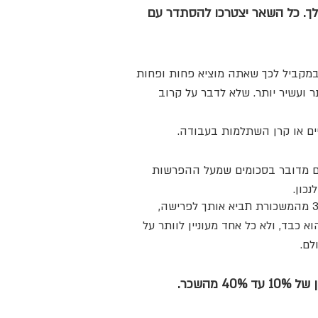
יקרים לך. כל השאר יצטרכו להסתדר עם
במקביל לכך שאתה מוציא פחות ופחות
ר ועשיר יותר. שלא לדבר על קרוב
צויים או קרן השתלמות בעבודה.
ולם מדובר בסכומים שמעל ההפרשות
כון.
בז'אנר ה- EARLY RETIREMENT EXTREME ) ERE ) מדברים על חסכון של כ-70% מהשכר. מחיה על כ-30% מהמשכורת תביא אותך לפרישה,
יר הוא כבד, ולא כל אחד מעוניין לוותר על
לם.