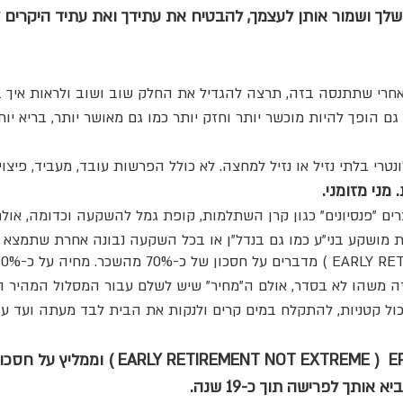
ות) 10% מההכנסות שלך ושמור אותן לעצמך, להבטיח את עתידך ואת עתיד ה
אחרי שתתנסה בזה, תרצה להגדיל את החלק שוב ושוב ולראות איך 
גם הופך להיות מוכשר יותר וחזק יותר כמו גם מאושר יותר, בריא יות
וולונטרי בלתי נזיל או נזיל למחצה. לא כולל הפרשות עובד, מעביד, פי
צרים "פנסיונים" כגון קרן השתלמות, קופת גמל להשקעה וכדומה, א
ות מושקע בני"ע כמו גם בנדל"ן או בכל השקעה נבונה אחרת שתמצא לנ
 6 שנים. לא שיש בזה משהו לא בסדר, אולם ה"מחיר" שיש לשלם עבור המסלול המה
כול קטניות, להתקלח במים קרים ולנקות את הבית לבד מעתה ועד עו