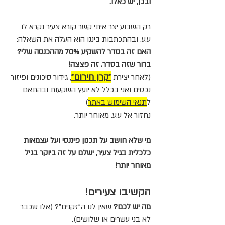
ובכן, יש כאלו.
רק השבוע יצר איתי קשר קורא צעיר נקרא לו
ע.ע. ובהתכתבות ביננו הוא העלה את השאלה:
האם זה בסדר להשקיע 70% מההכנסה שלי?
ברור שזה בסדר. זה פצצה!
"קרן חירום"
(לאחר יצירת
, גידור סיכונים ופיזור
נכסים ואני בכלל לא יועץ השקעות ובהתאם
ל
תנאי השימוש באתר
)
נחזור אל ע.ע. מאוחר יותר.
מי שלא חושב על תכנון פיננסי ועל עצמאות
כלכלית בגיל צעיר, ישלם על זה ביוקר בגיל
מאוחר יותר!
הקשיבו צעירים!
מה יש לכם?
שאין לנו ה"זקנים"?
(אלו שכבר
לא בני עשרים או שלושים).