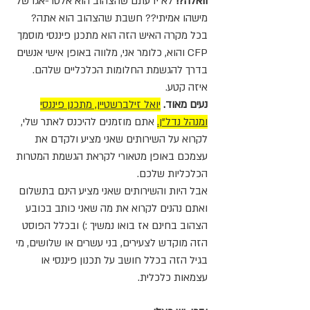
וואלה?!
לא ידעתם שהצהוב הוא אלטר-אגו של
מישהו אמיתי?? חשבת שהצהוב הוא אתה?
בכל מקרה האיש הזה הוא מתכנן פיננסי מוסמך
CFP והוא, כלומר אני, מלווה באופן אישי אנשים
בדרך להגשמת החלומות הכלכליים שלהם.
איזה קטע.
נעים מאוד.
יואל זילברשטיין, מתכנן פיננסי
ומנהל נדל"ן.
אתם מוזמנים להיכנס לאתר שלי,
לקרוא על השירותים שאני מציע ולקדם את
עצמכם באופן מטאורי לקראת הגשמת המטרות
הכלכליות שלכם.
אבל היות והשירותים שאני מציע הינם בתשלום
ואתם נהנים לקרוא את מה שאני כותב בכובע
הצהוב בחינם אז בואו נמשיך :) ובכלל הפוסט
הזה מוקדש לצעירים,
בני עשרים או שלושים, מי
בגיל הזה בכלל חושב על תכנון פיננסי או
עצמאות כלכלית.