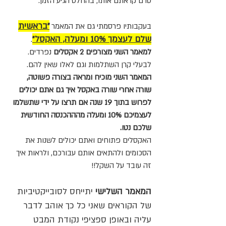
טרם קראתם אותו, בהחלט הגיע הזמן.
"בראשית
בעקבותיו פרסמתי גם את המאמר
שלם לעצמך 10% ומעלה, האקסל"
.
למאמר השני מצורפים 2 אקסלים
נפרדים.
לבעלי קרן השתלמות וגם לאלו שאין להם.
המאמר השני מוכיח ומראה בצורה פשוטה,
שורה אחרי שורה באקסל איך גם אתם יכולים
לפרוש בתוך 19 שנה אם תרצו על ידי שתשלמו
לעצמיכם 10% ומעלה מהההכנסה החודשית
שלכם נטו.
האקסלים פתוחים ואתם יכולים לשנות את
הסכומים ולהתאים אותם עבורכם, ולראות איך
זה עובד על השקל!!
המאמר השלישי
יתייחס לסובייקטיביות
של הקוראים שאני כל כך אוהב לדבר
עליה ובאופן ספציפי נקודת המבט