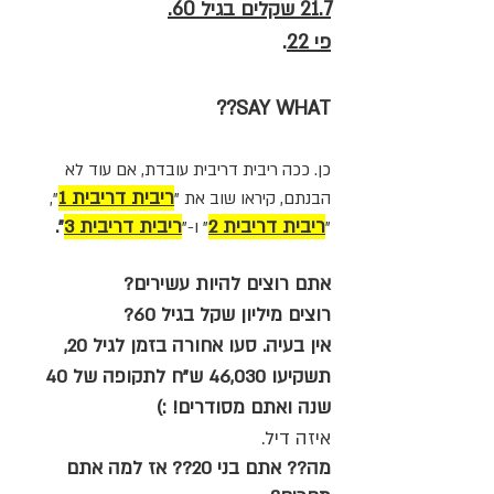
21.7 שקלים בגיל 60.
פי 22
.
SAY WHAT??
כן. ככה ריבית דריבית עובדת, אם עוד לא
ריבית דריבית 1
הבנתם, קיראו שוב את "
",
ריבית דריבית 2
ריבית דריבית 3
".
"
" ו-"
אתם רוצים להיות עשירים?
רוצים מיליון שקל בגיל 60?
אין בעיה. סעו אחורה בזמן לגיל 20,
תשקיעו 46,030 ש"ח לתקופה של 40
שנה ואתם מסודרים! :)
איזה דיל.
מה?? אתם בני 20?? אז למה אתם